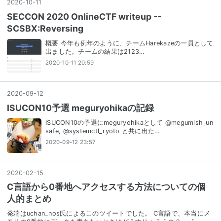
2020
-
10
-
11
SECCON 2020 OnlineCTF writeup --
SCSBX:Reversing
概要 今年も例年のように、チームHarekazeの一員として
出ました。チームの結果は2123…
2020-10-11 20:59
2020
-
09
-
12
ISUCON10予選 meguryohikaの記録
ISUCON10の予選にmeguryohikaとして @megumish_un
safe, @systemctl_ryoto と共に出た…
2020-09-12 23:57
2020
-
02
-
15
C言語から0番地へアクセスする方法についての個
人的まとめ
発端はuchan_nos氏によるこのツイートでした。 C言語で、本当にメ