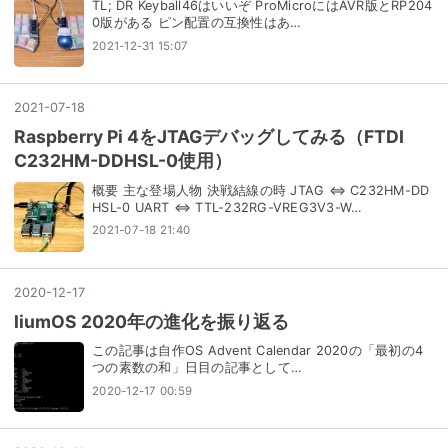
TL; DR Keyball46はいいぞ ProMicroにはAVR版とRP204
0版がある ピン配置の互換性はあ…
2021-12-31 15:07
2021
-
07
-
18
Raspberry Pi 4をJTAGデバッグしてみる（FTDI
C232HM-DDHSL-0使用）
概要 主な登場人物 決戦結線の時 JTAG ⇔ C232HM-DD
HSL-0 UART ⇔ TTL-232RG-VREG3V3-W…
2021-07-18 21:40
2020
-
12
-
17
liumOS 2020年の進化を振り返る
この記事は自作OS Advent Calendar 2020の「最初の4
つの素数の和」日目の記事として…
2020-12-17 00:59